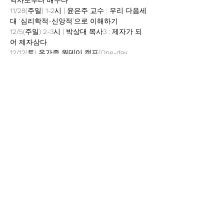
역사로부터 배우다
11/28(주일) 1-2시 | 윤은주 교수 : 우리 다음세
대 ‘심리학적-신앙적’으로 이해하기
12/5(주일) 2-3시 | 박상대 목사3 : 제자가 되
어 제자삼다
12/12(토) 온가족 원데이 캠프(One-day 
Camp)
이벤트 공유하기
+1 (513) 900-0322
cincijangro@gmail.com