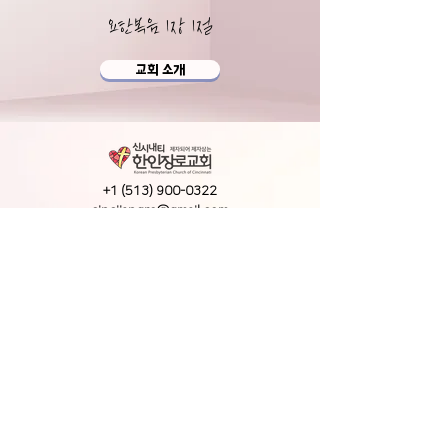
요한복음 1장 1절
교회 소개
+1 (513) 900-0322
cincijangro@gmail.com
210 Parkway Ave. Cincinnati, OH, 45216
예배시간 안내
​토요아침예배
Saturday morning Prayer
6AM (본당)
​주일예배 Sunday Worship
1부 9:30 AM (KOR,
)
봉사자 중심
2부 11 AM (KOR,
ENG
)
동시통역