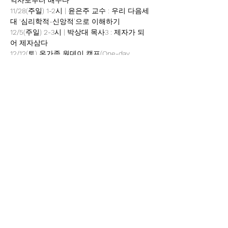
역사로부터 배우다
11/28(주일) 1-2시 | 윤은주 교수 : 우리 다음세
대 ‘심리학적-신앙적’으로 이해하기
12/5(주일) 2-3시 | 박상대 목사3 : 제자가 되
어 제자삼다
12/12(토) 온가족 원데이 캠프(One-day 
Camp)
이벤트 공유하기
+1 (513) 900-0322
cincijangro@gmail.com